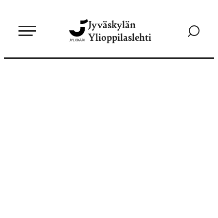
Siirry
Jyväskylän
suoraan
Siirry
Ylioppilaslehti
sisältöön
hakusivul