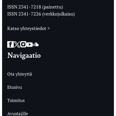
Ylioppilaslehti
ISSN 2341-7218 (painettu)
ISSN 2341-7226 (verkkojulkaisu)
Katso yhteystiedot >
Facebook
Twitter
Instagram
YouTube
SoundCloud
Navigaatio
Ota yhteyttä
Etusivu
Toimitus
Avustajille