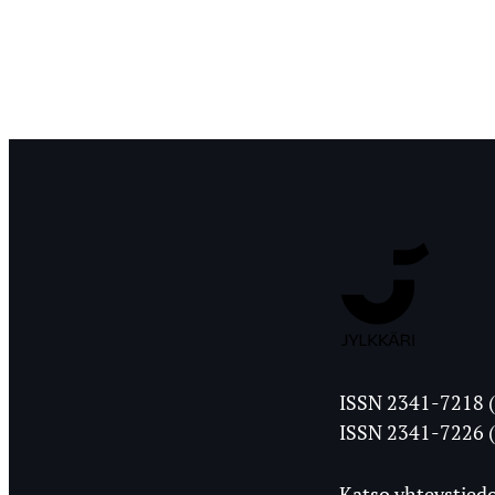
Jyväskylän
ISSN 2341-7218 (
Ylioppilasleht
ISSN 2341-7226 (
Katso yhteystiedo