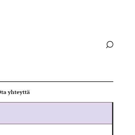
Siirry
hakusivull
ta yhteyttä