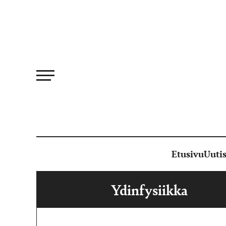
Siirry
suoraan
sisältöön
Etusivu
Uutis
Ydinfysiikka