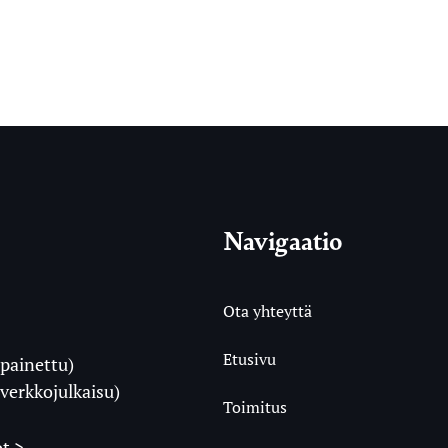
Navigaatio
Ota yhteyttä
Etusivu
painettu)
i
verkkojulkaisu)
Toimitus
t >