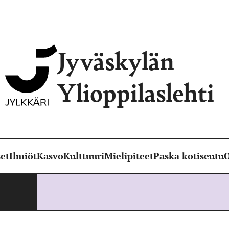
Jyväskylän
Ylioppilaslehti
et
Ilmiöt
Kasvo
Kulttuuri
Mielipiteet
Paska kotiseutu
O