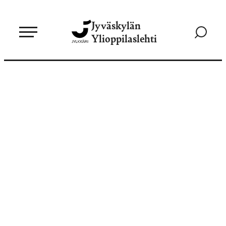
Siirry
Jyväskylän
suoraan
Siirry
Ylioppilaslehti
sisältöön
hakusivul