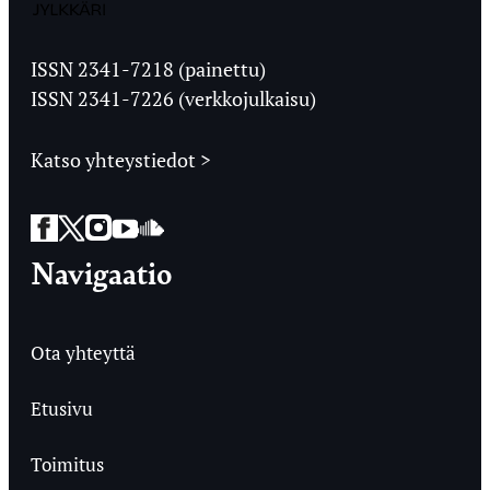
Jyväskylän
Ylioppilaslehti
ISSN 2341-7218 (painettu)
ISSN 2341-7226 (verkkojulkaisu)
Katso yhteystiedot >
Facebook
Twitter
Instagram
YouTube
SoundCloud
Navigaatio
Ota yhteyttä
Etusivu
Toimitus