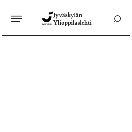
Siirry
Jyväskylän
suoraan
Siirry
Ylioppilaslehti
sisältöön
hakusivul