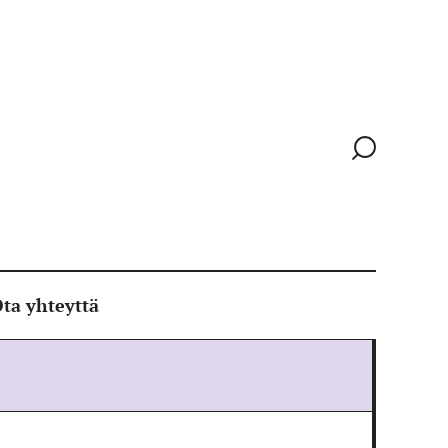
Siirry
hakusivull
ta yhteyttä