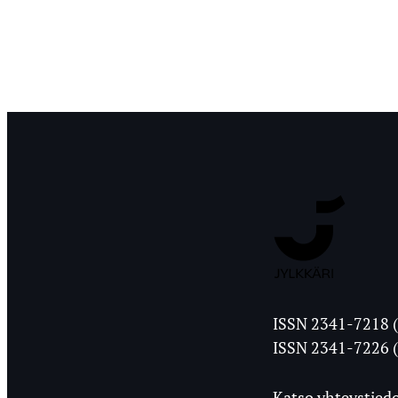
Jyväskylän
ISSN 2341-7218 (
Ylioppilasleht
ISSN 2341-7226 (
Katso yhteystiedo