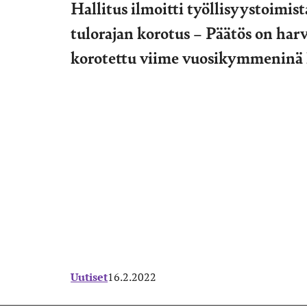
Hallitus ilmoitti työllisyystoimist
tulorajan korotus – Päätös on harvi
korotettu viime vuosikymmeninä
Uutiset
16.2.2022