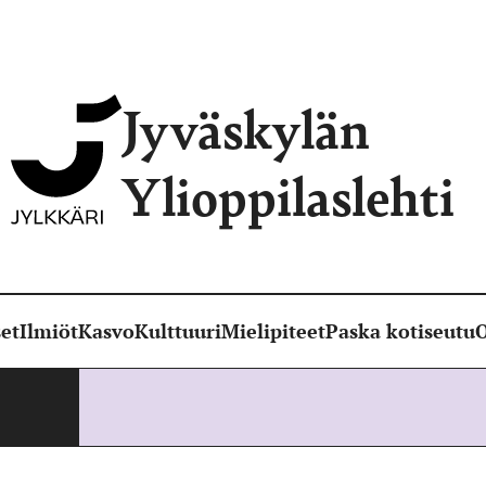
Jyväskylän
Ylioppilaslehti
et
Ilmiöt
Kasvo
Kulttuuri
Mielipiteet
Paska kotiseutu
O