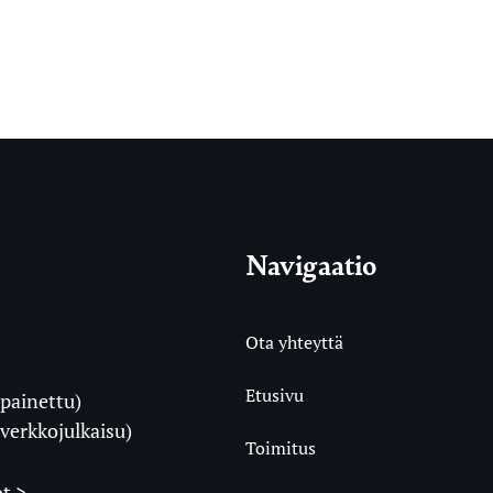
Navigaatio
Ota yhteyttä
Etusivu
painettu)
i
verkkojulkaisu)
Toimitus
t >