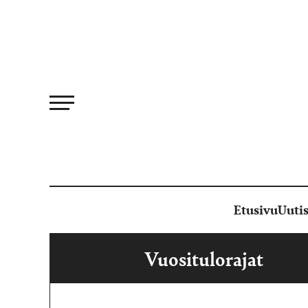
Siirry
suoraan
sisältöön
Etusivu
Uutis
Vuositulorajat