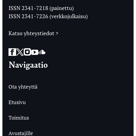
Ylioppilaslehti
ISSN 2341-7218 (painettu)
ISSN 2341-7226 (verkkojulkaisu)
Katso yhteystiedot >
Facebook
Twitter
Instagram
YouTube
SoundCloud
Navigaatio
Ota yhteyttä
Etusivu
Toimitus
Avustajille