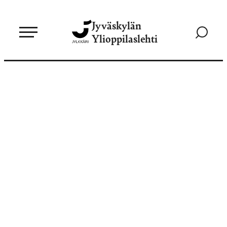
Siirry
Jyväskylän
suoraan
Siirry
Ylioppilaslehti
sisältöön
hakusivul