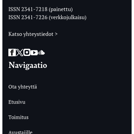
Ylioppilaslehti
ISSN 2341-7218 (painettu)
ISSN 2341-7226 (verkkojulkaisu)
Katso yhteystiedot >
Facebook
Twitter
Instagram
YouTube
SoundCloud
Navigaatio
Ota yhteyttä
Etusivu
Toimitus
Avustajille