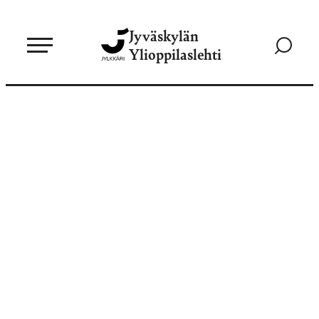
Siirry
Jyväskylän
suoraan
Siirry
Ylioppilaslehti
sisältöön
hakusivul