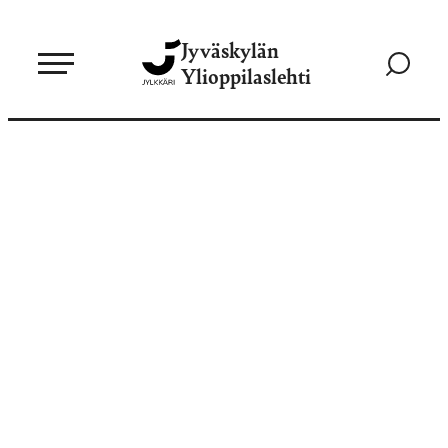
Siirry
Jyväskylän
suoraan
Siirry
Ylioppilaslehti
sisältöön
hakusivul