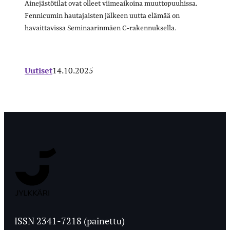
Ainejästötilat ovat olleet viimeaikoina muuttopuuhissa.
Fennicumin hautajaisten jälkeen uutta elämää on
havaittavissa Seminaarinmäen C-rakennuksella.
Uutiset
14.10.2025
Jyväskylän
Ylioppilaslehti
ISSN 2341-7218 (painettu)