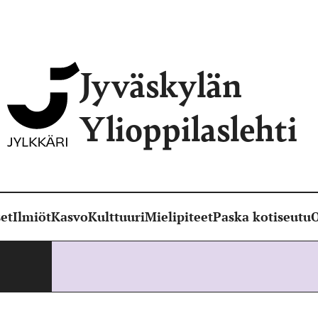
Jyväskylän
Ylioppilaslehti
et
Ilmiöt
Kasvo
Kulttuuri
Mielipiteet
Paska kotiseutu
O