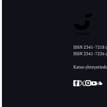
Jyväskylän
ISSN 2341-7218 (
Ylioppilasleht
ISSN 2341-7226 (
Katso yhteystiedo
Facebook
Twitter
Instagra
YouT
So