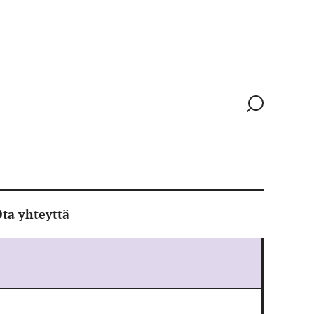
Siirry
hakusivull
ta yhteyttä