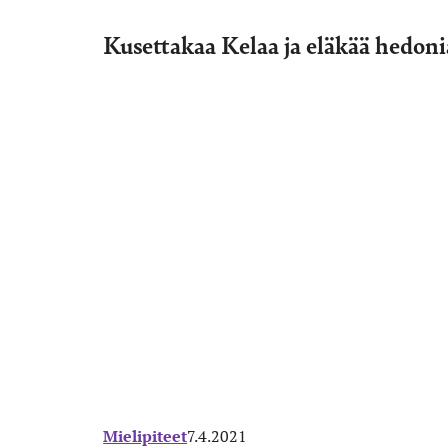
Kusettakaa Kelaa ja eläkää hedoni
Mielipiteet
7.4.2021