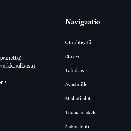
Navigaatio
Ota yhteyttä
Etusivu
painettu)
i
verkkojulkaisu)
Toimitus
t >
Avustajille
Mediatiedot
m
ube
undCloud
Tilaus ja jakelu
Näköislehti