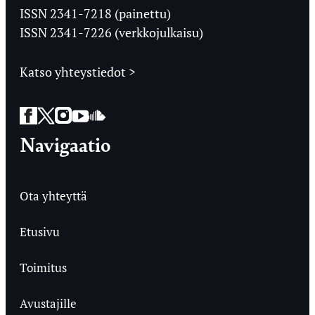
Ylioppilaslehti
ISSN 2341-7218 (painettu)
ISSN 2341-7226 (verkkojulkaisu)
Katso yhteystiedot >
Facebook
Twitter
Instagram
YouTube
SoundCloud
Navigaatio
Ota yhteyttä
Etusivu
Toimitus
Avustajille