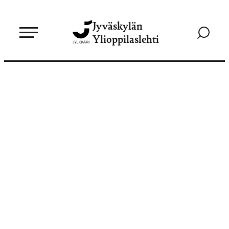
Siirry
Jyväskylän
suoraan
Siirry
Ylioppilaslehti
sisältöön
hakusivul