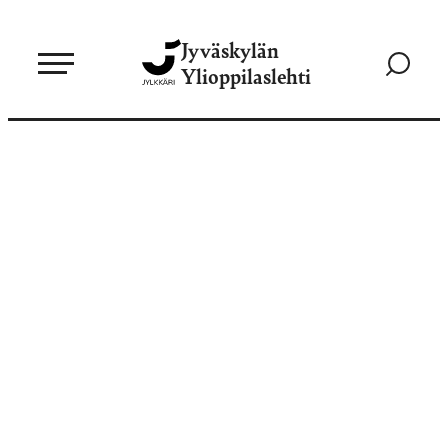
Siirry
Jyväskylän
suoraan
Siirry
Ylioppilaslehti
sisältöön
hakusivul