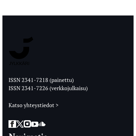
Jyväskylän
Ylioppilaslehti
ISSN 2341-7218 (painettu)
ISSN 2341-7226 (verkkojulkaisu)
Katso yhteystiedot >
Facebook
Twitter
Instagram
YouTube
SoundCloud