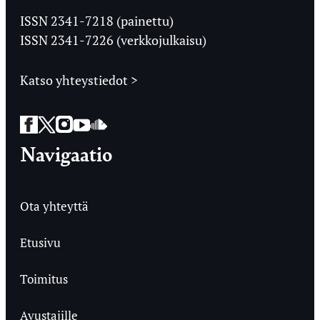
Ylioppilaslehti
ISSN 2341-7218 (painettu)
ISSN 2341-7226 (verkkojulkaisu)
Katso yhteystiedot >
Facebook
Twitter
Instagram
YouTube
SoundCloud
Navigaatio
Ota yhteyttä
Etusivu
Toimitus
Avustajille