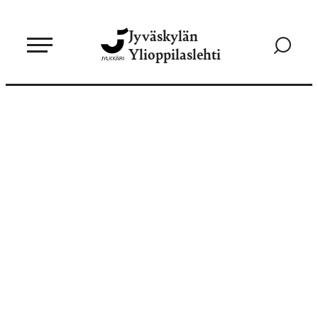
Siirry
Jyväskylän
suoraan
Siirry
Ylioppilaslehti
sisältöön
hakusivul