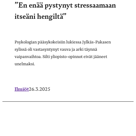
”En enää pystynyt stressaamaan
itseäni hengiltä”
Psykologian pääsykokeisiin lukiessa Jylkäs-Pakasen
sylissä oli vastasyntynyt vauva ja arki täynnä
vaipanvaihtoa. Silti yliopisto-opinnot eivät jääneet
unelmaksi.
Ilmiöt
26.3.2025