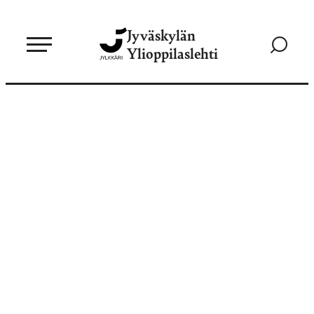
Siirry
Jyväskylän
suoraan
Siirry
Ylioppilaslehti
sisältöön
hakusivul