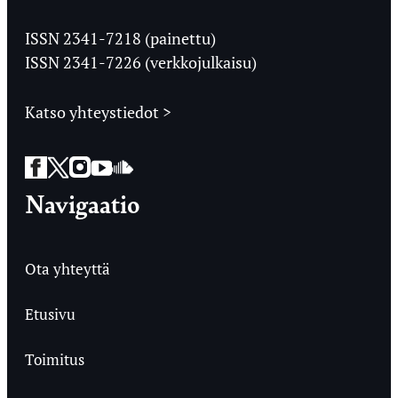
Jyväskylän
Ylioppilaslehti
ISSN 2341-7218 (painettu)
ISSN 2341-7226 (verkkojulkaisu)
Katso yhteystiedot >
Facebook
Twitter
Instagram
YouTube
SoundCloud
Navigaatio
Ota yhteyttä
Etusivu
Toimitus