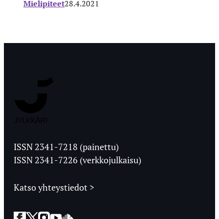
Mielipiteet
28.4.2021
Jyväskylän
Ylioppilaslehti
ISSN 2341-7218 (painettu)
ISSN 2341-7226 (verkkojulkaisu)
Katso yhteystiedot >
Facebook
Twitter
Instagram
YouTube
SoundCloud