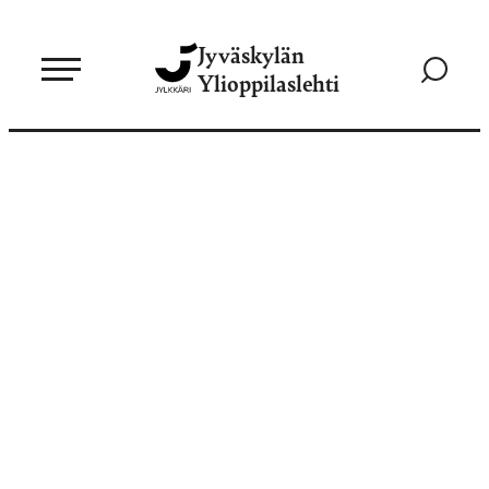
Siirry
Jyväskylän
suoraan
Siirry
Ylioppilaslehti
sisältöön
hakusivul