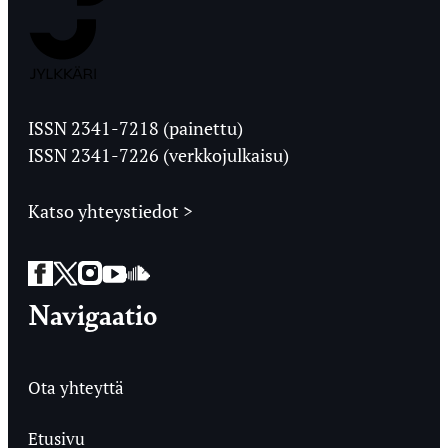
Jyväskylän
Ylioppilaslehti
ISSN 2341-7218 (painettu)
ISSN 2341-7226 (verkkojulkaisu)
Katso yhteystiedot >
Facebook
Twitter
Instagram
YouTube
SoundCloud
Navigaatio
Ota yhteyttä
Etusivu