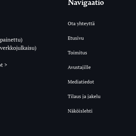
Navigaatio
Ota yhteyttä
Etusivu
painettu)
i
verkkojulkaisu)
Toimitus
t >
Avustajille
Mediatiedot
m
ube
undCloud
Tilaus ja jakelu
Näköislehti