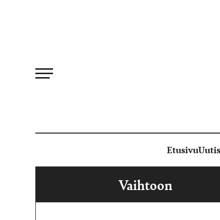
Siirry
suoraan
sisältöön
Etusivu
Uutis
Vaihtoon