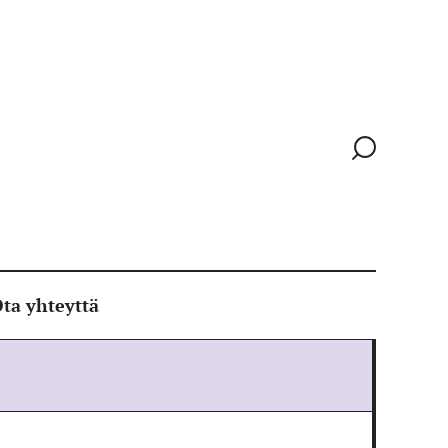
Siirry
hakusivull
ta yhteyttä