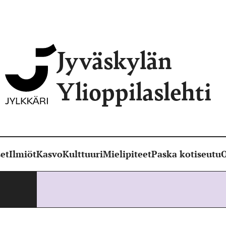
Jyväskylän
Ylioppilaslehti
et
Ilmiöt
Kasvo
Kulttuuri
Mielipiteet
Paska kotiseutu
O