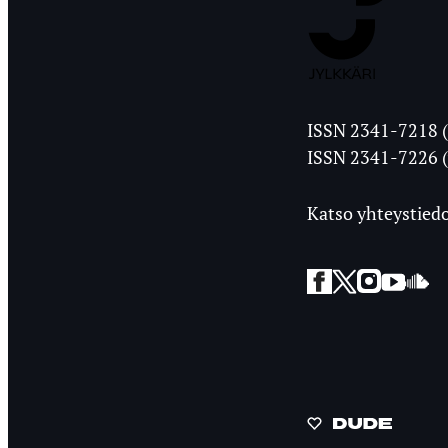
Jyväskylän
ISSN 2341-7218 (
Ylioppilasleht
ISSN 2341-7226 (
Katso yhteystiedo
Facebook
Twitter
Instagra
YouT
So