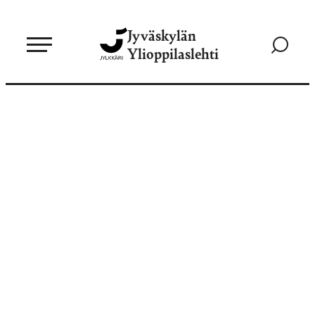
Siirry
Jyväskylän
suoraan
Siirry
Ylioppilaslehti
sisältöön
hakusivul