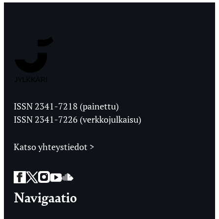
Jyväskylän
Ylioppilaslehti
ISSN 2341-7218 (painettu)
ISSN 2341-7226 (verkkojulkaisu)
Katso yhteystiedot >
Facebook
Twitter
Instagram
YouTube
SoundCloud
Navigaatio