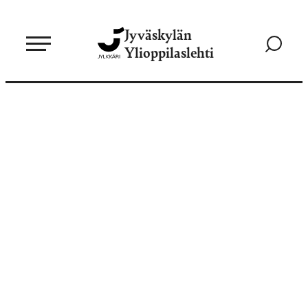
Siirry
Jyväskylän
suoraan
Siirry
Ylioppilaslehti
sisältöön
hakusivul