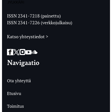
Jyväskylän
Ylioppilaslehti
ISSN 2341-7218 (painettu)
ISSN 2341-7226 (verkkojulkaisu)
Katso yhteystiedot >
Facebook
Twitter
Instagram
YouTube
SoundCloud
Navigaatio
Ota yhteyttä
Etusivu
Toimitus