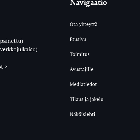
Navigaatio
Ota yhteyttä
Etusivu
painettu)
i
verkkojulkaisu)
Toimitus
t >
Avustajille
Mediatiedot
m
ube
undCloud
Tilaus ja jakelu
Näköislehti