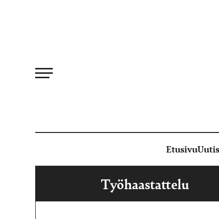
Siirry
suoraan
sisältöön
Etusivu
Uutis
Työhaastattelu