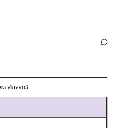
Siirry
hakusivull
ta yhteyttä