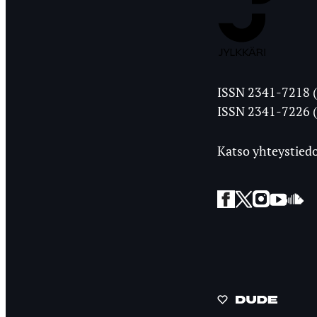
Jyväskylän
ISSN 2341-7218 (
Ylioppilasleht
ISSN 2341-7226 (
Katso yhteystiedo
Facebook
Twitter
Instagra
YouT
So