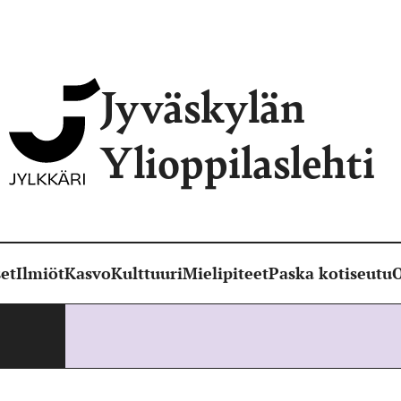
Jyväskylän
Ylioppilaslehti
et
Ilmiöt
Kasvo
Kulttuuri
Mielipiteet
Paska kotiseutu
O