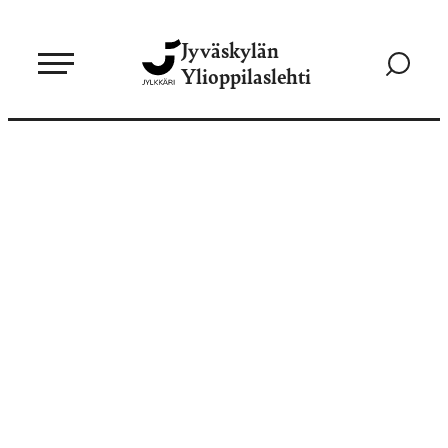
Siirry
Jyväskylän
suoraan
Siirry
Ylioppilaslehti
sisältöön
hakusivul