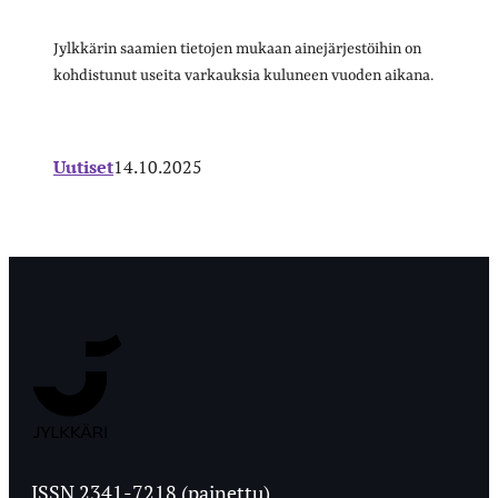
Jylkkärin saamien tietojen mukaan ainejärjestöihin on
kohdistunut useita varkauksia kuluneen vuoden aikana.
Uutiset
14.10.2025
Jyväskylän
Ylioppilaslehti
ISSN 2341-7218 (painettu)