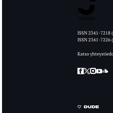
Jyväskylän
ISSN 2341-7218 (
Ylioppilasleht
ISSN 2341-7226 (
Katso yhteystiedo
Facebook
Twitter
Instagra
YouT
So