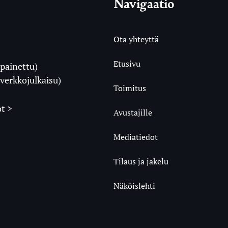
Navigaatio
Ota yhteyttä
Etusivu
painettu)
i
verkkojulkaisu)
Toimitus
t >
Avustajille
Mediatiedot
m
ube
undCloud
Tilaus ja jakelu
Näköislehti