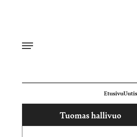
Siirry
suoraan
sisältöön
Etusivu
Uutis
Tuomas hallivuo