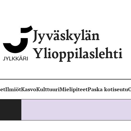
Jyväskylän
Ylioppilaslehti
et
Ilmiöt
Kasvo
Kulttuuri
Mielipiteet
Paska kotiseutu
O