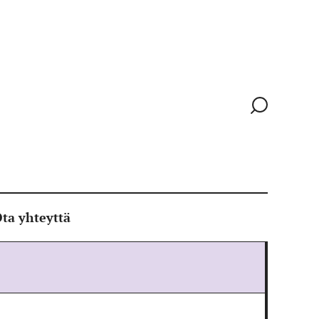
Siirry
hakusivull
ta yhteyttä