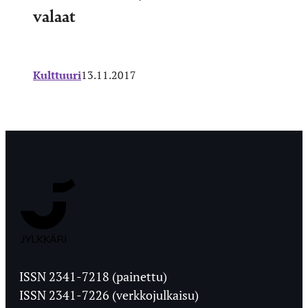
valaat
Kulttuuri
13.11.2017
Jyväskylän
Ylioppilaslehti
ISSN 2341-7218 (painettu)
ISSN 2341-7226 (verkkojulkaisu)