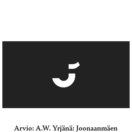
Arvio: A.W. Yrjänä: Joonaanmäen