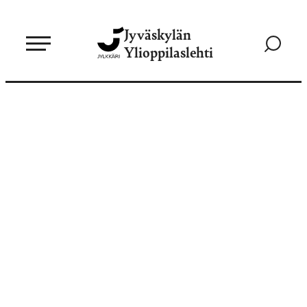
Siirry
Jyväskylän
suoraan
Siirry
Ylioppilaslehti
sisältöön
hakusivul