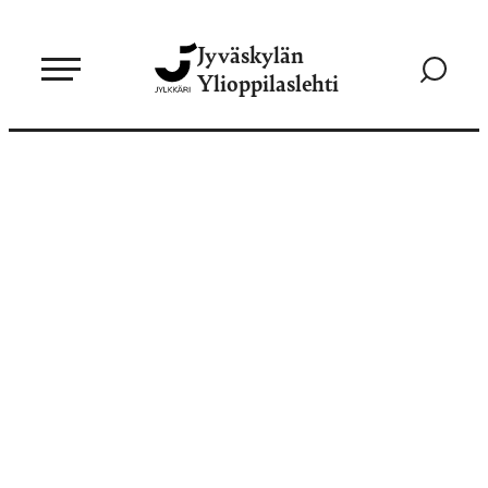
Siirry
Jyväskylän
suoraan
Siirry
Ylioppilaslehti
sisältöön
hakusivul