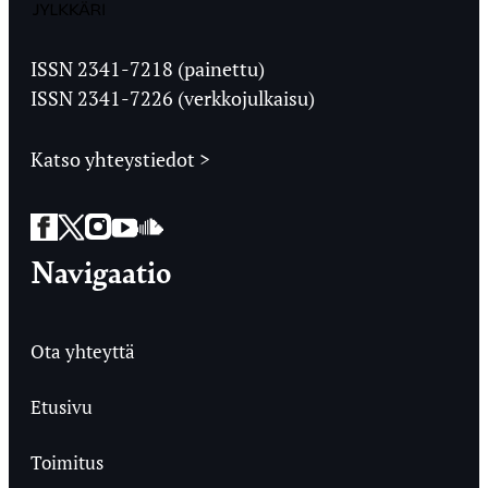
Jyväskylän
Ylioppilaslehti
ISSN 2341-7218 (painettu)
ISSN 2341-7226 (verkkojulkaisu)
Katso yhteystiedot >
Facebook
Twitter
Instagram
YouTube
SoundCloud
Navigaatio
Ota yhteyttä
Etusivu
Toimitus