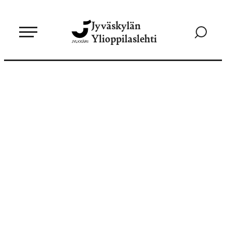
Siirry
Jyväskylän
suoraan
Siirry
Ylioppilaslehti
sisältöön
hakusivul