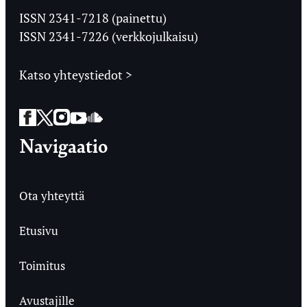
Ylioppilaslehti
ISSN 2341-7218 (painettu)
ISSN 2341-7226 (verkkojulkaisu)
Katso yhteystiedot >
Facebook
Twitter
Instagram
YouTube
SoundCloud
Navigaatio
Ota yhteyttä
Etusivu
Toimitus
Avustajille