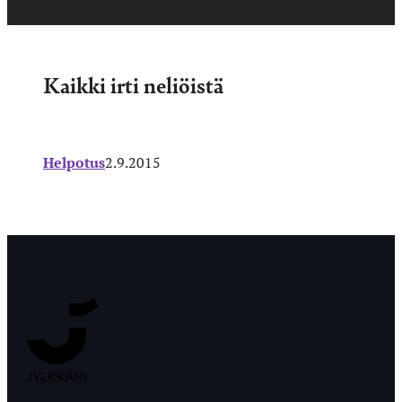
Kaikki irti neliöistä
Helpotus
2.9.2015
Jyväskylän