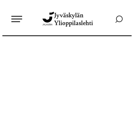
Siirry
Jyväskylän
suoraan
Siirry
Ylioppilaslehti
sisältöön
hakusivul