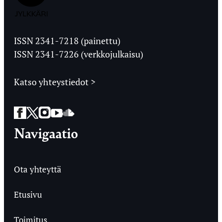
Jyväskylän
Ylioppilaslehti
ISSN 2341-7218 (painettu)
ISSN 2341-7226 (verkkojulkaisu)
Katso yhteystiedot >
Facebook
Twitter
Instagram
YouTube
SoundCloud
Navigaatio
Ota yhteyttä
Etusivu
Toimitus