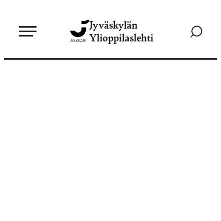
Siirry
Jyväskylän
suoraan
Siirry
Ylioppilaslehti
sisältöön
hakusivul