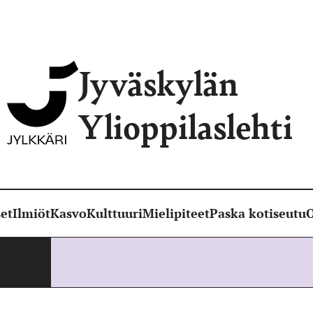
Jyväskylän
Ylioppilaslehti
et
Ilmiöt
Kasvo
Kulttuuri
Mielipiteet
Paska kotiseutu
O