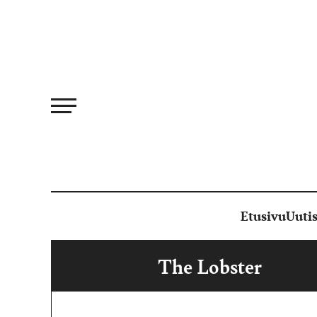
Siirry
suoraan
sisältöön
Etusivu
Uutis
The Lobster