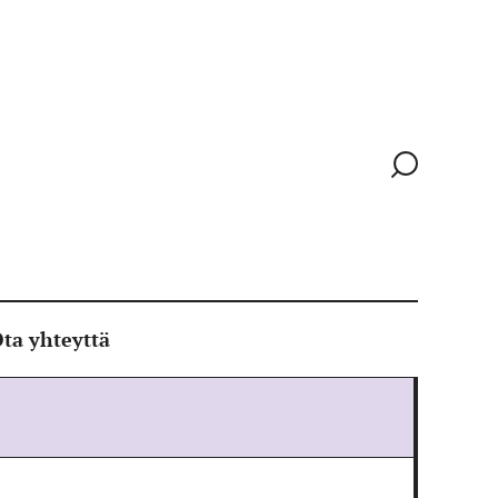
Siirry
hakusivull
ta yhteyttä