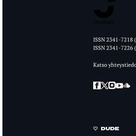
Jyväskylän
ISSN 2341-7218 (
Ylioppilasleht
ISSN 2341-7226 (
Katso yhteystiedo
Facebook
Twitter
Instagra
YouT
So