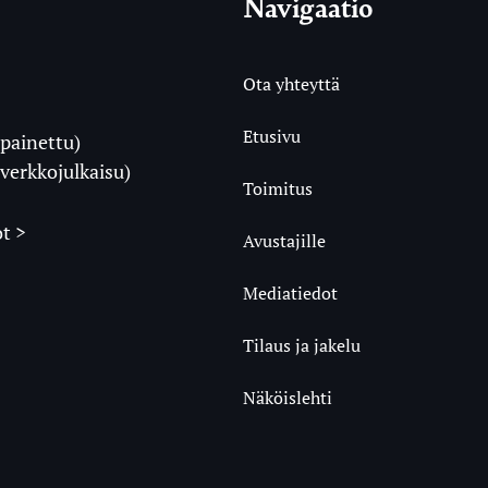
Navigaatio
Ota yhteyttä
Etusivu
painettu)
i
verkkojulkaisu)
Toimitus
t >
Avustajille
Mediatiedot
m
ube
undCloud
Tilaus ja jakelu
Näköislehti