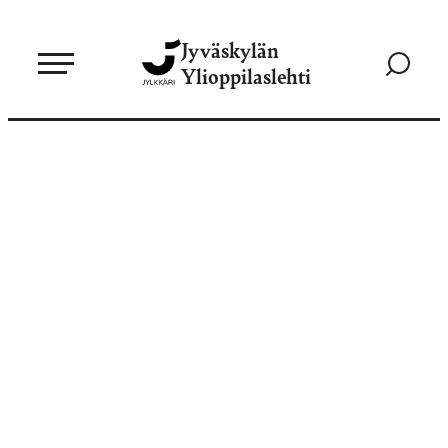
Siirry
Jyväskylän
suoraan
Siirry
Ylioppilaslehti
sisältöön
hakusivul