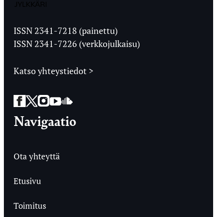
Jyväskylän
Ylioppilaslehti
ISSN 2341-7218 (painettu)
ISSN 2341-7226 (verkkojulkaisu)
Katso yhteystiedot >
Facebook
Twitter
Instagram
YouTube
SoundCloud
Navigaatio
Ota yhteyttä
Etusivu
Toimitus