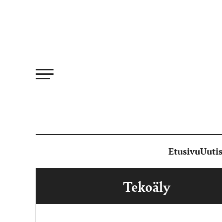
Siirry
suoraan
sisältöön
Etusivu
Uutis
Tekoäly