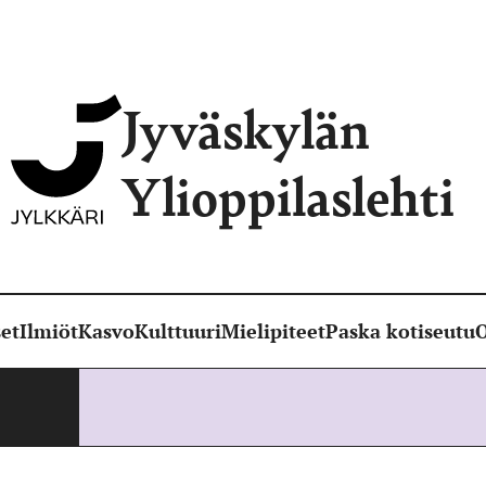
Jyväskylän
Ylioppilaslehti
et
Ilmiöt
Kasvo
Kulttuuri
Mielipiteet
Paska kotiseutu
O