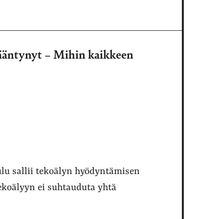
sääntynyt – Mihin kaikkeen
lu sallii tekoälyn hyödyntämisen
ekoälyyn ei suhtauduta yhtä