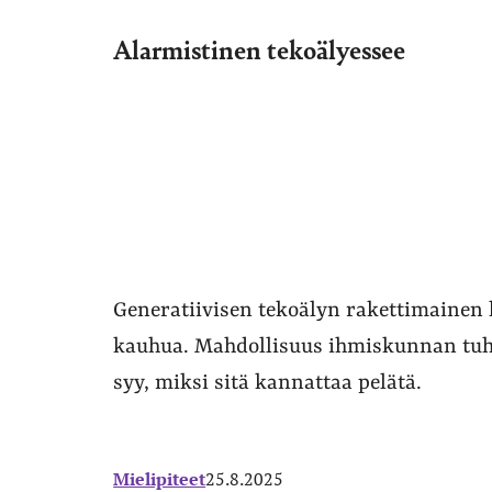
Alarmistinen tekoälyessee
Generatiivisen tekoälyn rakettimainen k
kauhua. Mahdollisuus ihmiskunnan tuh
syy, miksi sitä kannattaa pelätä.
Mielipiteet
25.8.2025