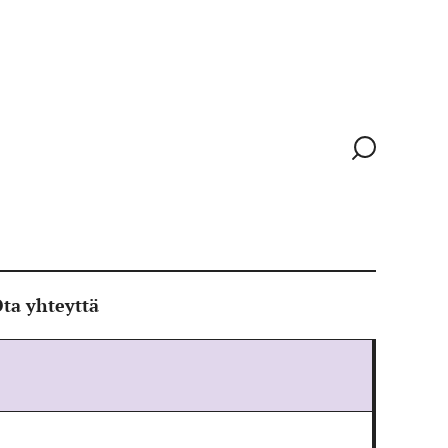
Siirry
hakusivull
ta yhteyttä