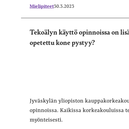
Mielipiteet
30.3.2023
Tekoälyn käyttö opinnoissa on li
opetettu kone pystyy?
Jyväskylän yliopiston kauppakorkeakou
opinnoissa. Kaikissa korkeakouluissa t
myönteisesti.