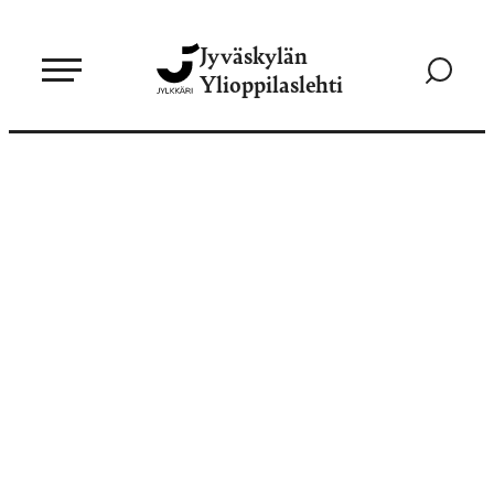
Siirry
Jyväskylän
suoraan
Siirry
Ylioppilaslehti
sisältöön
hakusivul