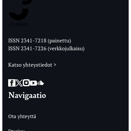
Jyväskylän
Ylioppilaslehti
ISSN 2341-7218 (painettu)
ISSN 2341-7226 (verkkojulkaisu)
Katso yhteystiedot >
Facebook
Twitter
Instagram
YouTube
SoundCloud
Navigaatio
Ota yhteyttä