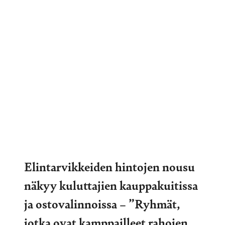
Elintarvikkeiden hintojen nousu
näkyy kuluttajien kauppakuitissa
ja ostovalinnoissa – ”Ryhmät,
jotka ovat kamppailleet rahojen