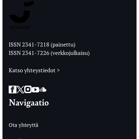
Jyväskylän
Ylioppilaslehti
ISSN 2341-7218 (painettu)
ISSN 2341-7226 (verkkojulkaisu)
Katso yhteystiedot >
Facebook
Twitter
Instagram
YouTube
SoundCloud
Navigaatio
Ota yhteyttä