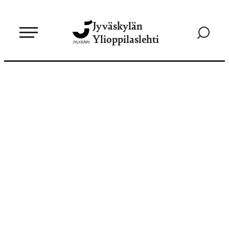
Siirry
Jyväskylän
suoraan
Siirry
Ylioppilaslehti
sisältöön
hakusivul