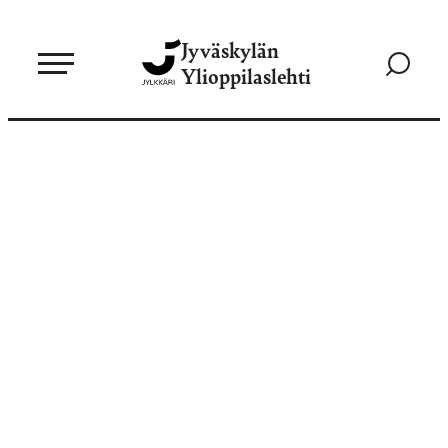
Siirry
Jyväskylän
suoraan
Siirry
Ylioppilaslehti
sisältöön
hakusivul