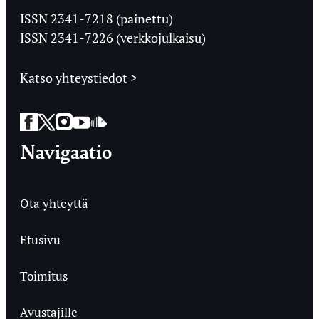
Ylioppilaslehti
ISSN 2341-7218 (painettu)
ISSN 2341-7226 (verkkojulkaisu)
Katso yhteystiedot >
Facebook
Twitter
Instagram
YouTube
SoundCloud
Navigaatio
Ota yhteyttä
Etusivu
Toimitus
Avustajille