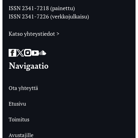
Ylioppilaslehti
ISSN 2341-7218 (painettu)
ISSN 2341-7226 (verkkojulkaisu)
Katso yhteystiedot >
Facebook
Twitter
Instagram
YouTube
SoundCloud
Navigaatio
Ota yhteyttä
Etusivu
Toimitus
Avustajille