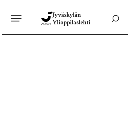
Siirry
Jyväskylän
suoraan
Siirry
Ylioppilaslehti
sisältöön
hakusivul