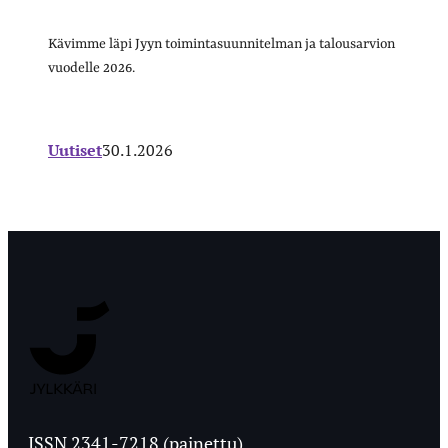
Kävimme läpi Jyyn toimintasuunnitelman ja talousarvion
vuodelle 2026.
Uutiset
30.1.2026
Jyväskylän
Ylioppilaslehti
ISSN 2341-7218 (painettu)