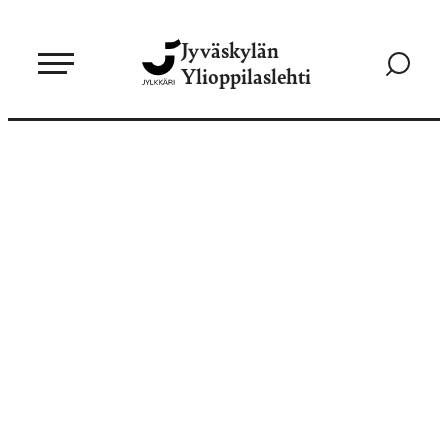
Siirry
Jyväskylän
suoraan
Siirry
Ylioppilaslehti
sisältöön
hakusivul