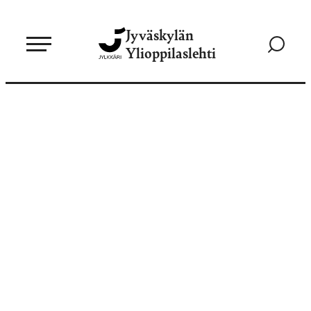
Siirry
Jyväskylän
suoraan
Siirry
Ylioppilaslehti
sisältöön
hakusivul