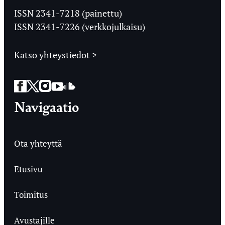
Ylioppilaslehti
ISSN 2341-7218 (painettu)
ISSN 2341-7226 (verkkojulkaisu)
Katso yhteystiedot >
Facebook
Twitter
Instagram
YouTube
SoundCloud
Navigaatio
Ota yhteyttä
Etusivu
Toimitus
Avustajille