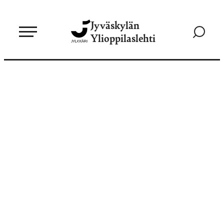
Siirry
Jyväskylän
suoraan
Siirry
Ylioppilaslehti
sisältöön
hakusivul