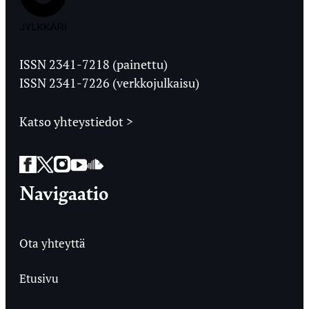
Jyväskylän
Ylioppilaslehti
ISSN 2341-7218 (painettu)
ISSN 2341-7226 (verkkojulkaisu)
Katso yhteystiedot >
Facebook
Twitter
Instagram
YouTube
SoundCloud
Navigaatio
Ota yhteyttä
Etusivu