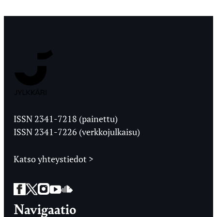
Jyväskylän
Ylioppilaslehti
ISSN 2341-7218 (painettu)
ISSN 2341-7226 (verkkojulkaisu)
Katso yhteystiedot >
Facebook
Twitter
Instagram
YouTube
SoundCloud
Navigaatio