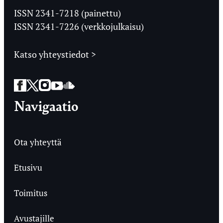
Ylioppilaslehti
ISSN 2341-7218 (painettu)
ISSN 2341-7226 (verkkojulkaisu)
Katso yhteystiedot >
Facebook
Twitter
Instagram
YouTube
SoundCloud
Navigaatio
Ota yhteyttä
Etusivu
Toimitus
Avustajille