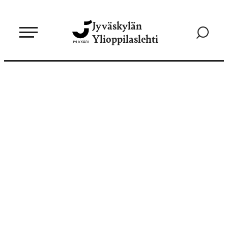
Siirry
Jyväskylän
suoraan
Siirry
Ylioppilaslehti
sisältöön
hakusivul