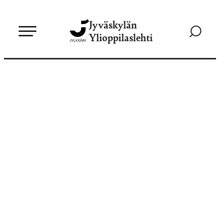
Siirry
Jyväskylän
suoraan
Siirry
Ylioppilaslehti
sisältöön
hakusivul