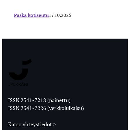
Paska kotiseutu
17.10.2025
Jyväskylän
Ylioppilaslehti
ISSN 2341-7218 (painettu)
ISSN 2341-7226 (verkkojulkaisu)
Katso yhteystiedot >