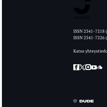
Jyväskylän
ISSN 2341-7218 (
Ylioppilasleht
ISSN 2341-7226 (
Katso yhteystiedo
Facebook
Twitter
Instagra
YouT
So