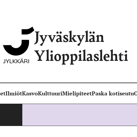
Jyväskylän
Ylioppilaslehti
et
Ilmiöt
Kasvo
Kulttuuri
Mielipiteet
Paska kotiseutu
O