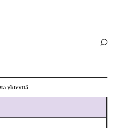
Siirry
hakusivull
ta yhteyttä