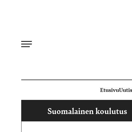
Siirry
suoraan
sisältöön
Etusivu
Uutis
Suomalainen koulutus