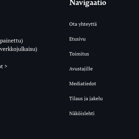
Navigaatio
Ota yhteyttä
Etusivu
painettu)
i
verkkojulkaisu)
Toimitus
t >
Avustajille
Mediatiedot
m
ube
undCloud
Tilaus ja jakelu
Näköislehti