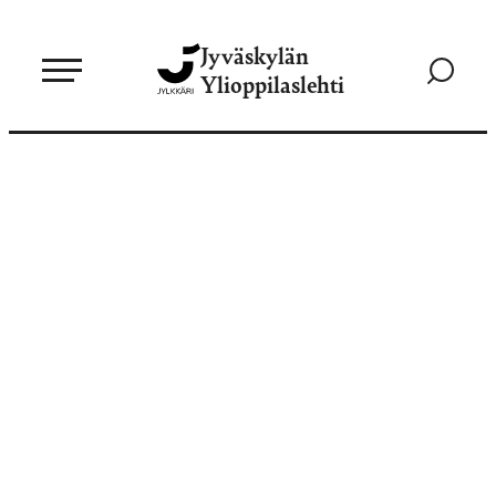
Siirry
Jyväskylän
suoraan
Siirry
Ylioppilaslehti
sisältöön
hakusivul