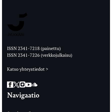
Jyväskylän
Ylioppilaslehti
ISSN 2341-7218 (painettu)
ISSN 2341-7226 (verkkojulkaisu)
Katso yhteystiedot >
Facebook
Twitter
Instagram
YouTube
SoundCloud
Navigaatio