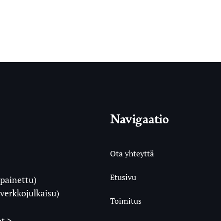
Navigaatio
Ota yhteyttä
Etusivu
painettu)
i
verkkojulkaisu)
Toimitus
t >