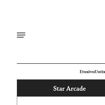
Siirry
suoraan
sisältöön
Etusivu
Uutis
Star Arcade