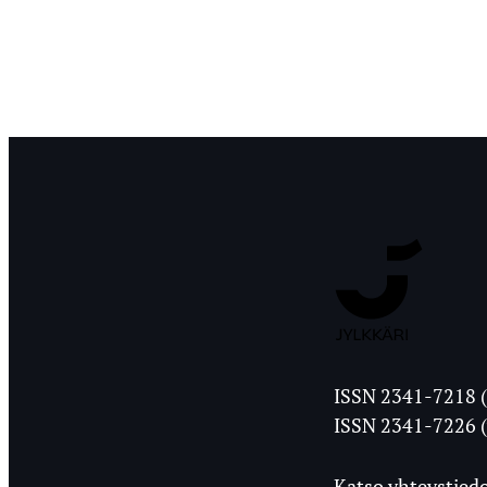
Jyväskylän
ISSN 2341-7218 (
Ylioppilasleht
ISSN 2341-7226 (
Katso yhteystiedo