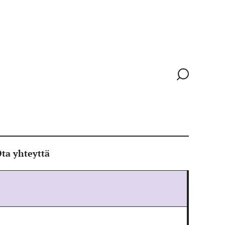
Siirry
hakusivull
ta yhteyttä