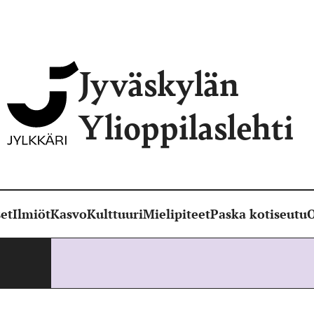
Jyväskylän
Ylioppilaslehti
et
Ilmiöt
Kasvo
Kulttuuri
Mielipiteet
Paska kotiseutu
O