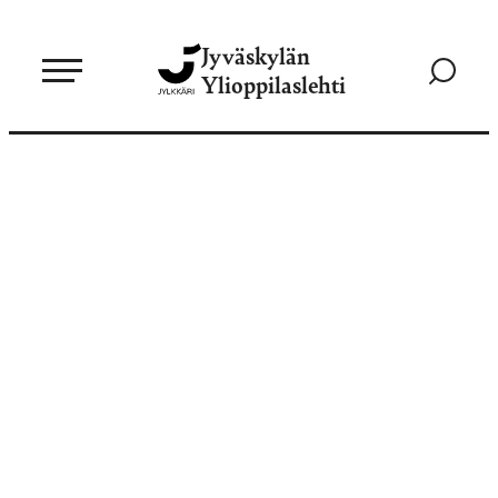
Siirry
Jyväskylän
suoraan
Siirry
Ylioppilaslehti
sisältöön
hakusivul