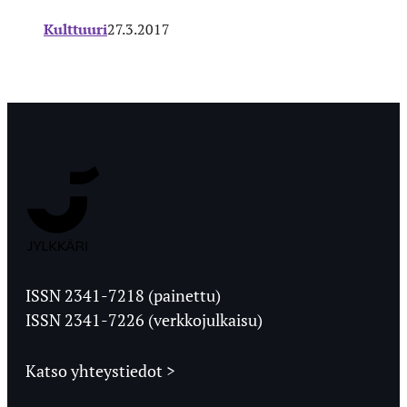
Kulttuuri
27.3.2017
Jyväskylän
Ylioppilaslehti
ISSN 2341-7218 (painettu)
ISSN 2341-7226 (verkkojulkaisu)
Katso yhteystiedot >