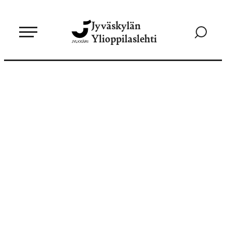
Siirry
Jyväskylän
suoraan
Siirry
Ylioppilaslehti
sisältöön
hakusivul