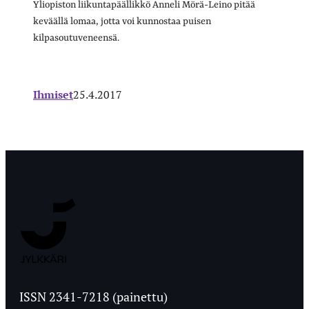
Yliopiston liikuntapäällikkö Anneli Mörä-Leino pitää
keväällä lomaa, jotta voi kunnostaa puisen
kilpasoutuveneensä.
Ihmiset
25.4.2017
Jyväskylän
Ylioppilaslehti
ISSN 2341-7218 (painettu)