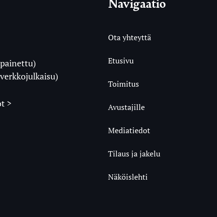
Navigaatio
Ota yhteyttä
Etusivu
painettu)
i
verkkojulkaisu)
Toimitus
t >
Avustajille
Mediatiedot
m
ube
undCloud
Tilaus ja jakelu
Näköislehti