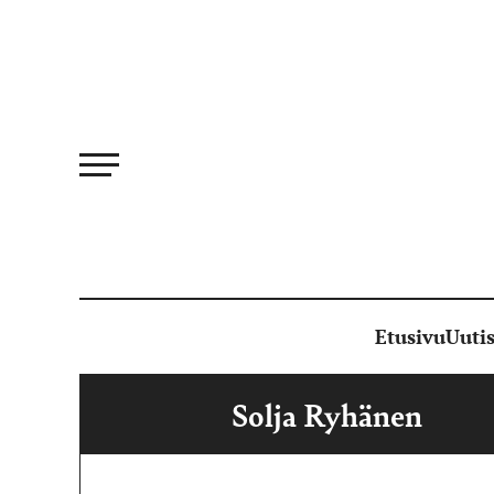
Siirry
suoraan
sisältöön
Etusivu
Uutis
Solja Ryhänen