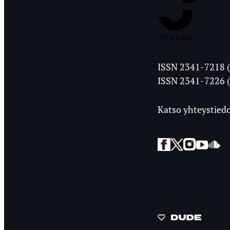
Jyväskylän
ISSN 2341-7218 (
Ylioppilasleht
ISSN 2341-7226 (
Katso yhteystiedo
Facebook
Twitter
Instagra
YouT
So