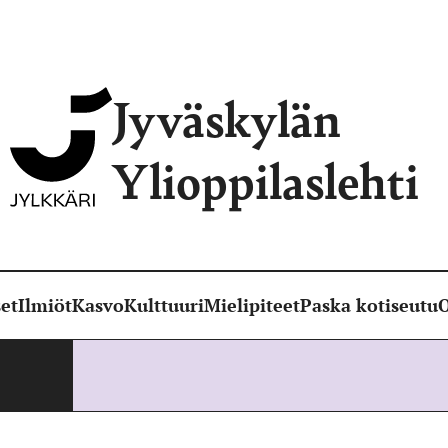
Jyväskylän
Ylioppilaslehti
et
Ilmiöt
Kasvo
Kulttuuri
Mielipiteet
Paska kotiseutu
O