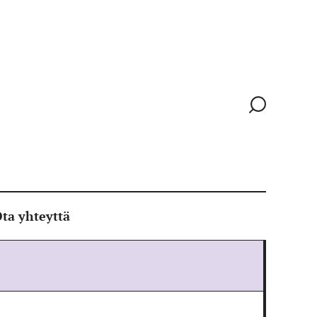
Siirry
hakusivull
ta yhteyttä