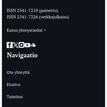
Jyväskylän
Ylioppilaslehti
ISSN 2341-7218 (painettu)
ISSN 2341-7226 (verkkojulkaisu)
Katso yhteystiedot >
Facebook
Twitter
Instagram
YouTube
SoundCloud
Navigaatio
Ota yhteyttä
Etusivu
Toimitus