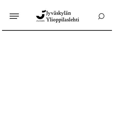
Siirry
Jyväskylän
suoraan
Siirry
Ylioppilaslehti
sisältöön
hakusivul