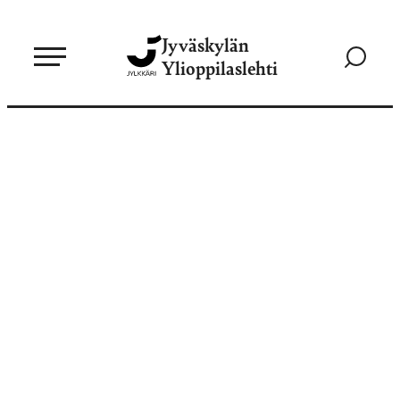
Siirry
Jyväskylän
suoraan
Siirry
Ylioppilaslehti
sisältöön
hakusivul