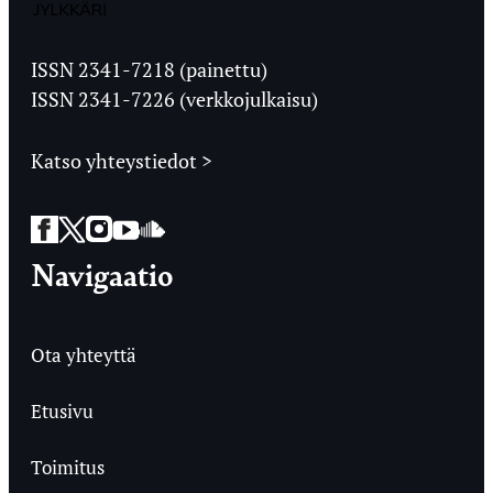
Jyväskylän
Ylioppilaslehti
ISSN 2341-7218 (painettu)
ISSN 2341-7226 (verkkojulkaisu)
Katso yhteystiedot >
Facebook
Twitter
Instagram
YouTube
SoundCloud
Navigaatio
Ota yhteyttä
Etusivu
Toimitus