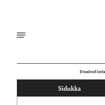
Siirry
suoraan
sisältöön
Etusivu
Uutis
Sidukka