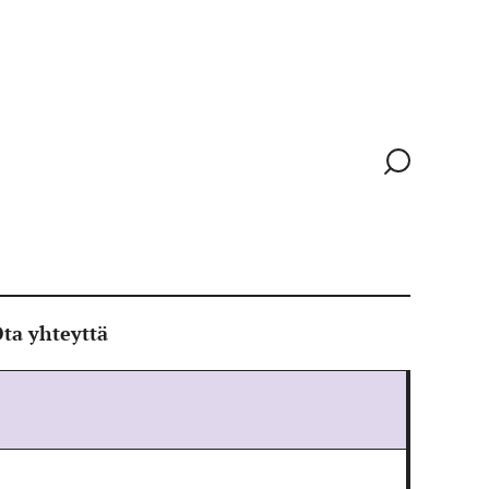
Siirry
hakusivull
ta yhteyttä