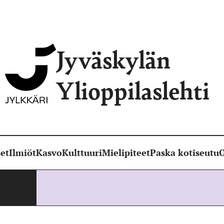
Jyväskylän
Ylioppilaslehti
et
Ilmiöt
Kasvo
Kulttuuri
Mielipiteet
Paska kotiseutu
O