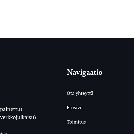
Navigaatio
Ota yhteyttä
Etusivu
painettu)
i
verkkojulkaisu)
Toimitus
t >