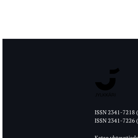
Jyväskylän
ISSN 2341-7218 (
Ylioppilasleht
ISSN 2341-7226 (
Katso yhteystiedo