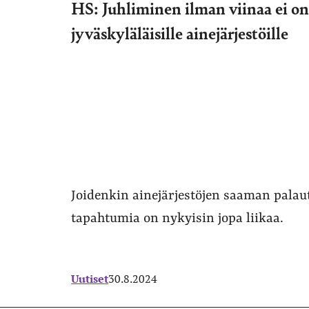
HS: Juhliminen ilman viinaa ei on
jyväskyläläisille ainejärjestöille
Joidenkin ainejärjestöjen saaman pala
tapahtumia on nykyisin jopa liikaa.
Uutiset
30.8.2024