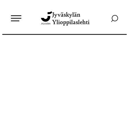
Siirry
Jyväskylän
suoraan
Siirry
Ylioppilaslehti
sisältöön
hakusivul