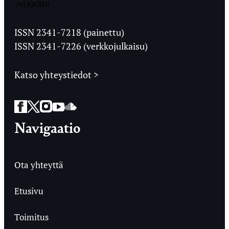
Jyväskylän
Ylioppilaslehti
ISSN 2341-7218 (painettu)
ISSN 2341-7226 (verkkojulkaisu)
Katso yhteystiedot >
Facebook
Twitter
Instagram
YouTube
SoundCloud
Navigaatio
Ota yhteyttä
Etusivu
Toimitus