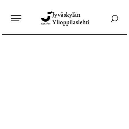
Siirry
Jyväskylän
suoraan
Siirry
Ylioppilaslehti
sisältöön
hakusivul