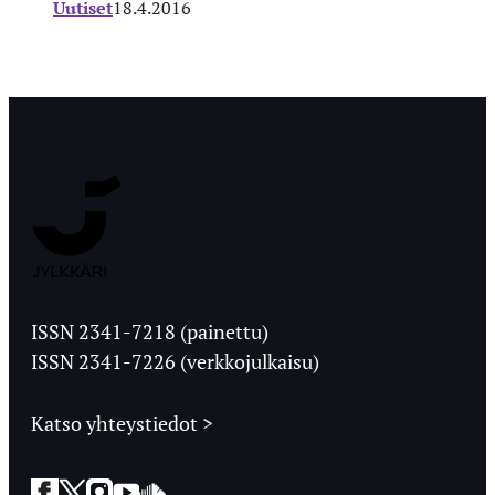
Uutiset
18.4.2016
Jyväskylän
Ylioppilaslehti
ISSN 2341-7218 (painettu)
ISSN 2341-7226 (verkkojulkaisu)
Katso yhteystiedot >
Facebook
Twitter
Instagram
YouTube
SoundCloud